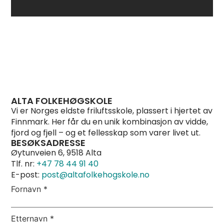
ALTA FOLKEHØGSKOLE
Vi er Norges eldste friluftsskole, plassert i hjertet av
Finnmark. Her får du en unik kombinasjon av vidde,
fjord og fjell – og et fellesskap som varer livet ut.
BESØKSADRESSE
Øytunveien 6, 9518 Alta
Tlf. nr:
+47 78 44 91 40
E-post:
post@altafolkehogskole.no
Fornavn
*
Etternavn
*