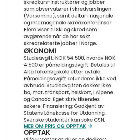
skredkurs-instruktører og jobber
som observatører i skredvarslingen
(Varsom.no), samt deltar i nasjonale
og internasjonale skredkonferanser.
Flere viser til Ski og skred som
avgjørende når de har søkt
skredrelaterte jobber i Norge.
ØKONOMI
Studieavgift: NOK 54 500, hvorav NOK
4 500 er påmeldingsavgift. Betales til
Alta folkehøgskole etter avtale.
Påmeldingsavgift refunderes ikke ved
avbrudd. Studieavgiften dekker ikke
bo, mat, transport, heiskort, i Alpene
og Canada. Eget skriv tilsendes
søkere. Finansiering: Godkjent av
Statens Lånekasse for Utdanning.
Svenske studenter kan søke CSN.
MER OM PRIS OG OPPTAK
OPPTAK
Vi forutsetter at du er en dedikert