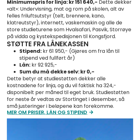
Minimumspris for linja: kr 151 640,-
Dette dekker
«alt»: Undervisning, mat og rom på skolen, alt av
felles friluftsutstyr (telt, brennere, kano,
klatreutstyr), internett, vaskemaskin og alle de
store studieturene som Hvalsafari, Pasvik, Storrøye
på vidda og kystekspedisjonen til Kongsfjord.
STØTTE FRA LÅNEKASSEN
Stipend:
kr 61 950,- (Gjøres om fra lån til
stipend ved fullført år)
Lån:
kr 92 925,-
Sum du må dekke selv: kr 0,-
Dette betyr at studiestøtten dekker alle
kostnadene for linja, og du vil faktisk ha 324,-
disponibelt per måned til eget bruk. Studiestøtten
for neste år vedtas av Stortinget i desember, så
små justeringer i beløpene kan forekomme.
MER OM PRISER, LÅN OG STIPEND