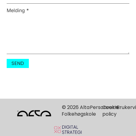
Melding
*
SEND
© 2026 Alta
Personvern
Cookie
Brukervi
Folkehøgskole
policy