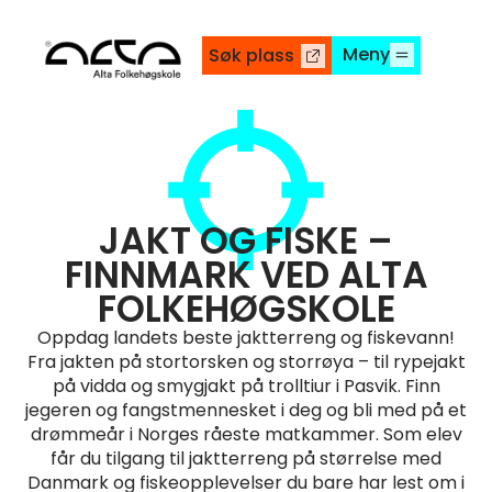
Meny
Søk plass
JAKT OG FISKE –
FINNMARK VED ALTA
FOLKEHØGSKOLE
Oppdag landets beste jaktterreng og fiskevann!
Fra jakten på stortorsken og storrøya – til rypejakt
på vidda og smygjakt på trolltiur i Pasvik. Finn
jegeren og fangstmennesket i deg og bli med på et
drømmeår i Norges råeste matkammer. Som elev
får du tilgang til jaktterreng på størrelse med
Danmark og fiskeopplevelser du bare har lest om i