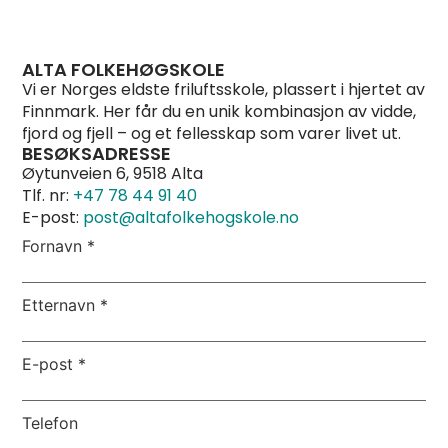
ALTA FOLKEHØGSKOLE
Vi er Norges eldste friluftsskole, plassert i hjertet av
Finnmark. Her får du en unik kombinasjon av vidde,
fjord og fjell – og et fellesskap som varer livet ut.
BESØKSADRESSE
Øytunveien 6, 9518 Alta
Tlf. nr:
+47 78 44 91 40
E-post:
post@altafolkehogskole.no
Fornavn
*
Etternavn
*
E-post
*
Telefon