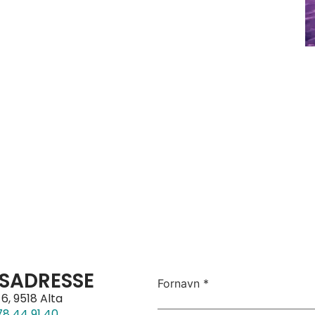
SADRESSE
Fornavn
*
6, 9518 Alta
78 44 91 40