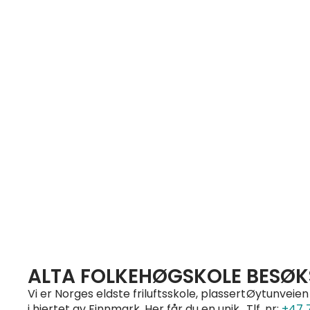
ALTA FOLKEHØGSKOLE
BESØK
Vi er Norges eldste friluftsskole, plassert
Øytunveien 
i hjertet av Finnmark. Her får du en unik
Tlf. nr:
+47 