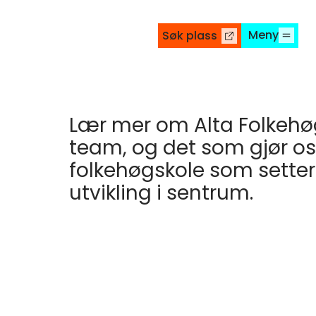
Meny
Søk plass
Lær mer om Alta Folkehøgs
team, og det som gjør oss 
folkehøgskole som setter
utvikling i sentrum.