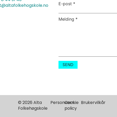
E-post
*
t@altafolkehogskole.no
Melding
*
SEND
© 2026 Alta
Personvern
Cookie
Brukervilkår
Folkehøgskole
policy